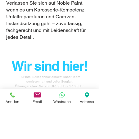
Verlassen Sie sich auf Noble Paint,
wenn es um Karosserie-Kompetenz,
Unfallreparaturen und Caravan-
Instandsetzung geht – zuverlässig,
fachgerecht und mit Leidenschaft für
jedes Detail.
Wir sind hier!
Für Ihre Zufriedenheit arbeitet unser Team
gewissenhaft und voller Sorgfalt.
Öffnungszeiten: Mo. - Fr.: 07:30 Uhr - 17:30 Uhr
Anrufen
Email
Whatsapp
Adresse
info@noble-paint.de
NOBLE PAINT GmbH
Hanns-Klemm-Straße 7
71034 Böblingen-Hulb