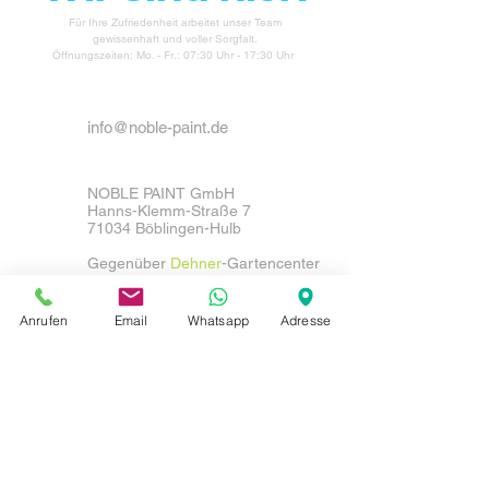
Für Ihre Zufriedenheit arbeitet unser Team
gewissenhaft und voller Sorgfalt.
Öffnungszeiten: Mo. - Fr.: 07:30 Uhr - 17:30 Uhr
info@noble-paint.de
NOBLE PAINT GmbH
Hanns-Klemm-Straße 7
71034 Böblingen-Hulb
Gegenüber
Dehner
-Gartencenter
Tel: 07031 /
266 79 71
Anrufen
Email
Whatsapp
Adresse
Fax: 07031
/ 263 79 97